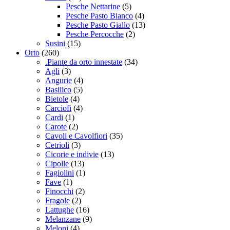
Pesche Nettarine
(5)
Pesche Pasto Bianco
(4)
Pesche Pasto Giallo
(13)
Pesche Percocche
(2)
Susini
(15)
Orto
(260)
.Piante da orto innestate
(34)
Agli
(3)
Angurie
(4)
Basilico
(5)
Bietole
(4)
Carciofi
(4)
Cardi
(1)
Carote
(2)
Cavoli e Cavolfiori
(35)
Cetrioli
(3)
Cicorie e indivie
(13)
Cipolle
(13)
Fagiolini
(1)
Fave
(1)
Finocchi
(2)
Fragole
(2)
Lattughe
(16)
Melanzane
(9)
Meloni
(4)